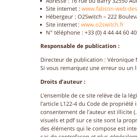
Adresse : 16 rue du Barry 32550 Aut
Site internet :
www.fabson-web-des
Hébergeur : O2Switch – 222 Boulev
Site internet :
www.o2switch.fr
N° téléphone : +33 (0) 4 44 44 60 40
Responsable de publication :
Directeur de publication : Véroniqu
Si vous remarquez une erreur ou un li
Droits d’auteur :
L’ensemble de ce site relève de la légi
l’article L122-4 du Code de propriété i
consentement de l’auteur est illicite
visuels et pdf sur ce site sont la pro
des éléments qui le compose est int
cas de contrefaçon et plus généralemen